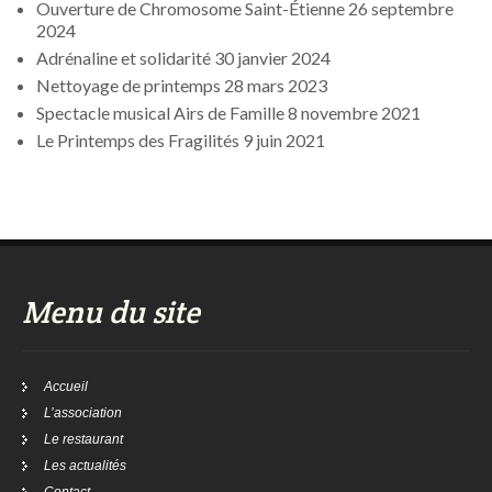
Ouverture de Chromosome Saint-Étienne
26 septembre
2024
Adrénaline et solidarité
30 janvier 2024
Nettoyage de printemps
28 mars 2023
Spectacle musical Airs de Famille
8 novembre 2021
Le Printemps des Fragilités
9 juin 2021
Menu du site
Accueil
L’association
Le restaurant
Les actualités