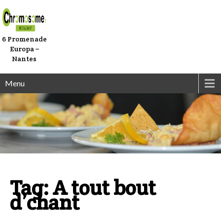
6 Promenade
Europa –
Nantes
Menu
Tag: A tout bout
d’chant