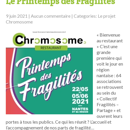
Le Printemps des Fragilités
9 juin 2021
|
Aucun commentaire
| Categories:
Le projet
Chromosome
« Bienvenue
au restaurant
» C’est une
grande
première qui
voit le jour en
région
nantaise : 64
associations
se retrouvent
au sein du
« Collectif
Fragilités –
Partage » et
ouvrent leurs
portes à tous les publics. Ce qui les réunit ? L’accueil et
l’accompagnement de nos parts de fragilité…