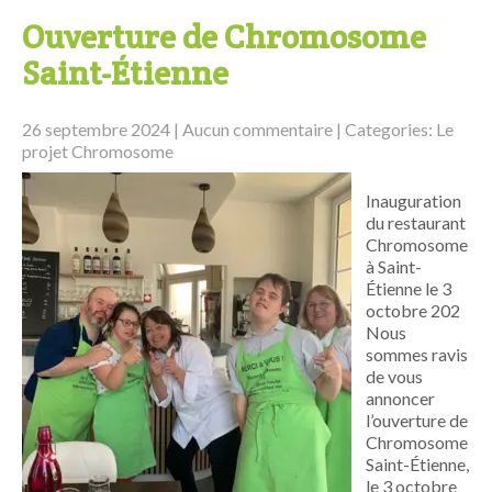
Ouverture de Chromosome
Saint-Étienne
26 septembre 2024
|
Aucun commentaire
| Categories:
Le
projet Chromosome
Inauguration
du restaurant
Chromosome
à Saint-
Étienne le 3
octobre 202
Nous
sommes ravis
de vous
annoncer
l’ouverture de
Chromosome
Saint-Étienne,
le 3 octobre