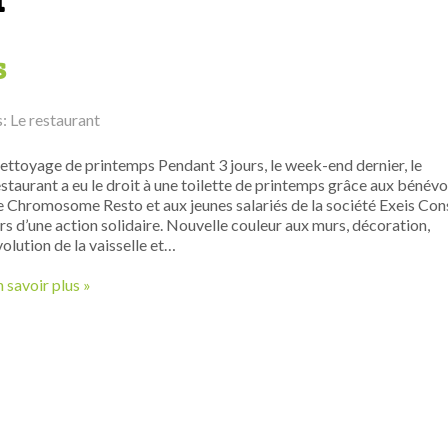
s
s:
Le restaurant
ettoyage de printemps Pendant 3 jours, le week-end dernier, le
estaurant a eu le droit à une toilette de printemps grâce aux bénévo
e Chromosome Resto et aux jeunes salariés de la société Exeis Con
ors d’une action solidaire. Nouvelle couleur aux murs, décoration,
volution de la vaisselle et…
 savoir plus »