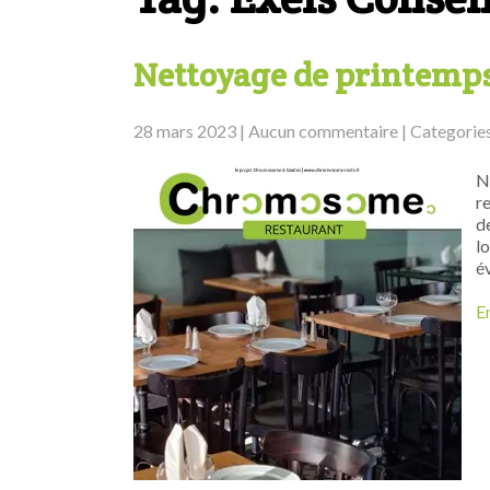
Nettoyage de printemp
28 mars 2023
|
Aucun commentaire
| Categorie
N
r
d
l
é
En