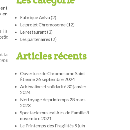
Les catégorie
ient
s en
Fabrique Aviva
(2)
Le projet Chromosome
(12)
 ils
Le restaurant
(3)
petit
Les partenaires
(2)
Articles récents
nt la
comme
Ouverture de Chromosome Saint-
Étienne
26 septembre 2024
Adrénaline et solidarité
30 janvier
2024
Nettoyage de printemps
28 mars
2023
Spectacle musical Airs de Famille
8
novembre 2021
Le Printemps des Fragilités
9 juin