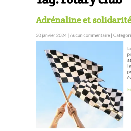
Adrénaline et solidarit
30 janvier 2024
|
Aucun commentaire
| Categor
L
p
a
l
p
é
En